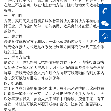
在墙上不占空间、放在地上移动方便，随时随地为高效会议准
备着。
一、实用性
方便、实用高效是智能多媒体教室解决方案解决方案核心的设
计理念。只有操作简单、功能实用、效果良好才能提升教与学
的效率。
二、先进性
传统多媒体教室方案相比，一体化智能触控及蓝牙无线扩音系
统无论在接入方式还是在系统控制等方面都充分体现了整个系
统的先进性。
三、手写方便性
借助会议一体机您可以把您做好的方案（PPT）直接投屏或拷
贝到会议一体机的大屏幕上，因为我们的屏幕都是高清全角度
屏幕，所以无论参会人员在哪个方向都可以清晰的看到方案内
容，您可以随时批注、修改并保存。
四、扩展性
对于有众多分部的集团公司来说，每年来来往往的会议差旅费
用都是一笔不小的开支，除此之外也浪费了不少人力物力、会
议效率变的低效、参会人员不得不来回奔波、疲惫不堪。有了
会议一体机便可以及时召开或参加会议。让你的决策更高效、
更及时。